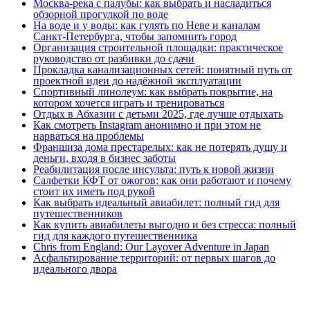
Москва‑река с палубы: как выбрать и насладиться
обзорной прогулкой по воде
На воде и у воды: как гулять по Неве и каналам
Санкт‑Петербурга, чтобы запомнить город
Организация строительной площадки: практическое
руководство от разбивки до сдачи
Прокладка канализационных сетей: понятный путь от
проектной идеи до надёжной эксплуатации
Спортивный линолеум: как выбрать покрытие, на
котором хочется играть и тренироваться
Отдых в Абхазии с детьми 2025, где лучше отдыхать
Как смотреть Instagram анонимно и при этом не
нарваться на проблемы
Франшиза дома престарелых: как не потерять душу и
деньги, входя в бизнес заботы
Реабилитация после инсульта: путь к новой жизни
Салфетки КФТ от ожогов: как они работают и почему
стоит их иметь под рукой
Как выбрать идеальный авиабилет: полный гид для
путешественников
Как купить авиабилеты выгодно и без стресса: полный
гид для каждого путешественника
Chris from England: Our Layover Adventure in Japan
Асфальтирование территорий: от первых шагов до
идеального двора