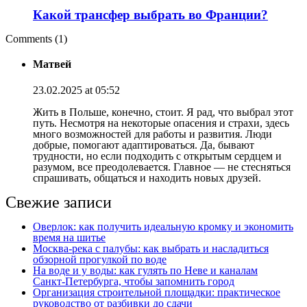
Какой трансфер выбрать во Франции?
Comments (1)
Матвей
23.02.2025 at 05:52
Жить в Польше, конечно, стоит. Я рад, что выбрал этот
путь. Несмотря на некоторые опасения и страхи, здесь
много возможностей для работы и развития. Люди
добрые, помогают адаптироваться. Да, бывают
трудности, но если подходить с открытым сердцем и
разумом, все преодолевается. Главное — не стесняться
спрашивать, общаться и находить новых друзей.
Свежие записи
Оверлок: как получить идеальную кромку и экономить
время на шитье
Москва‑река с палубы: как выбрать и насладиться
обзорной прогулкой по воде
На воде и у воды: как гулять по Неве и каналам
Санкт‑Петербурга, чтобы запомнить город
Организация строительной площадки: практическое
руководство от разбивки до сдачи