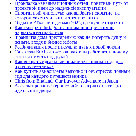
Прокладка канализационных сетей: понятный путь от
проектной идеи до надёжной эксплуатации
Спортивный линолеум: как выбрать покрытие, на
котором хочется играть и тренироваться
Отдых в Абхазии с детьми 2025, где лучше отдыхать
Как смотреть Instagram анонимно и при этом не
нарваться на проблемы
Франшиза дома престарелых: как не потерять душу и
деньги, входя в бизнес заботы
Реабилитация после инсульта: путь к новой жизни
Салфетки КФТ от ожогов: как они работают и почему
стоит их иметь под рукой
Как выбрать идеальный авиабилет: полный гид для
путешественников
Как купить авиабилеты выгодно и без стресса: полный
гид для каждого путешественника
Chris from England: Our Layover Adventure in Japan
Асфальтирование территорий: от первых шагов до
идеального двора